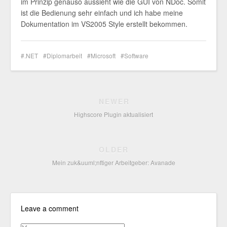
im Prinzip genauso aussieht wie die GUI von NDoc. Somit
ist die Bedienung sehr einfach und ich habe meine
Dokumentation im VS2005 Style erstellt bekommen.
.NET
Diplomarbeit
Microsoft
Software
NEWER
Highscore Plugin aktualisiert
OLDER
Mein zuk&uuml;nftiger Arbeitgeber: Avanade
Leave a comment