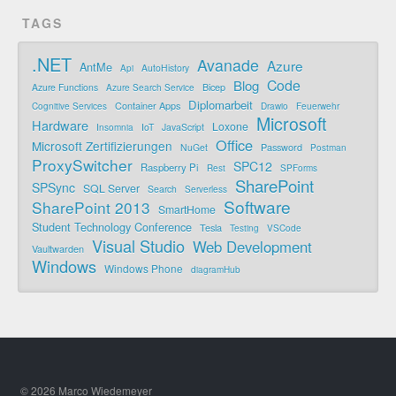
TAGS
.NET
Avanade
Azure
AntMe
AutoHistory
Api
Code
Blog
Bicep
Azure Functions
Azure Search Service
Diplomarbeit
Container Apps
Cognitive Services
Drawio
Feuerwehr
Microsoft
Hardware
Loxone
IoT
JavaScript
Insomnia
Office
Microsoft Zertifizierungen
Password
NuGet
Postman
ProxySwitcher
SPC12
Raspberry Pi
Rest
SPForms
SharePoint
SPSync
SQL Server
Search
Serverless
Software
SharePoint 2013
SmartHome
Student Technology Conference
Tesla
Testing
VSCode
Visual Studio
Web Development
Vaultwarden
Windows
Windows Phone
diagramHub
© 2026 Marco Wiedemeyer