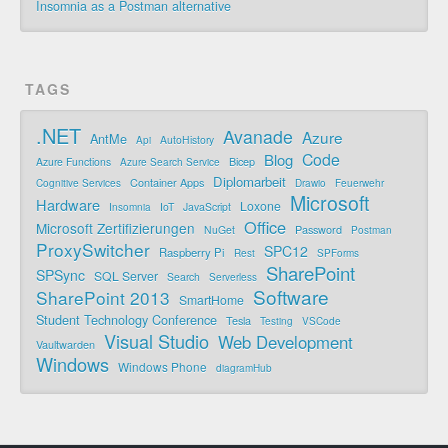
Insomnia as a Postman alternative
TAGS
.NET
Avanade
Azure
AntMe
AutoHistory
Api
Code
Blog
Bicep
Azure Functions
Azure Search Service
Diplomarbeit
Container Apps
Cognitive Services
Drawio
Feuerwehr
Microsoft
Hardware
Loxone
IoT
JavaScript
Insomnia
Office
Microsoft Zertifizierungen
Password
NuGet
Postman
ProxySwitcher
SPC12
Raspberry Pi
Rest
SPForms
SharePoint
SPSync
SQL Server
Search
Serverless
Software
SharePoint 2013
SmartHome
Student Technology Conference
Tesla
Testing
VSCode
Visual Studio
Web Development
Vaultwarden
Windows
Windows Phone
diagramHub