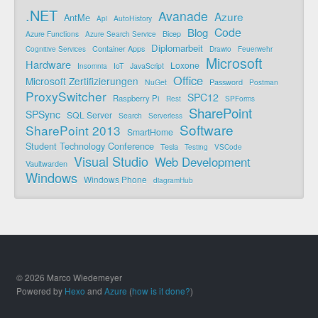
.NET
Avanade
Azure
AntMe
AutoHistory
Api
Code
Blog
Bicep
Azure Functions
Azure Search Service
Diplomarbeit
Container Apps
Cognitive Services
Drawio
Feuerwehr
Microsoft
Hardware
Loxone
IoT
JavaScript
Insomnia
Office
Microsoft Zertifizierungen
Password
NuGet
Postman
ProxySwitcher
SPC12
Raspberry Pi
Rest
SPForms
SharePoint
SPSync
SQL Server
Search
Serverless
Software
SharePoint 2013
SmartHome
Student Technology Conference
Tesla
Testing
VSCode
Visual Studio
Web Development
Vaultwarden
Windows
Windows Phone
diagramHub
© 2026 Marco Wiedemeyer
Powered by
Hexo
and
Azure
(
how is it done?
)